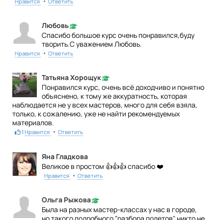
•
Нравится
Ответить
Любовь
Спасибо большое курс очень понравился,буду
творить.С уважением Любовь.
•
Нравится
Ответить
Татьяна Хорощук
Понравился курс, очень всё доходчиво и понятно
объяснено, к тому же аккуратность, которая
наблюдается не у всех мастеров, много для себя взяла,
только, к сожалению, уже не найти рекомендуемых
материалов.
•
1
Нравится
Ответить
Яна Гладкова
Великое в простом 👍👍👍 спасибо ❤️
•
Нравится
Ответить
Ольга Рыжова
Была на разных мастер-классах у нас в городе,
но такого подробного "разбора полетов" никто не