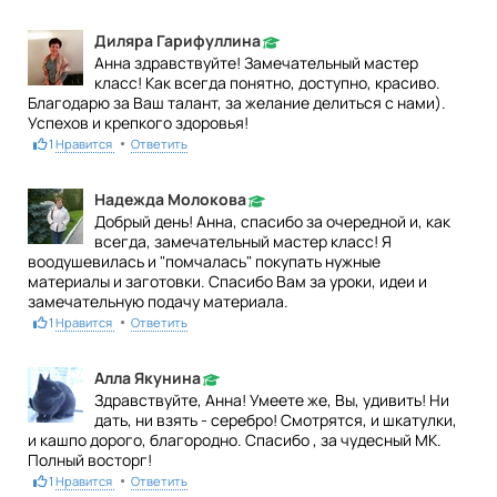
Диляра Гарифуллина
Анна здравствуйте! Замечательный мастер
класс! Как всегда понятно, доступно, красиво.
Благодарю за Ваш талант, за желание делиться с нами).
Успехов и крепкого здоровья!
•
1
Нравится
Ответить
Надежда Молокова
Добрый день! Анна, спасибо за очередной и, как
всегда, замечательный мастер класс! Я
воодушевилась и "помчалась" покупать нужные
материалы и заготовки. Спасибо Вам за уроки, идеи и
замечательную подачу материала.
•
1
Нравится
Ответить
Алла Якунина
Здравствуйте, Анна! Умеете же, Вы, удивить! Ни
дать, ни взять - серебро! Смотрятся, и шкатулки,
и кашпо дорого, благородно. Спасибо , за чудесный МК.
Полный восторг!
•
1
Нравится
Ответить