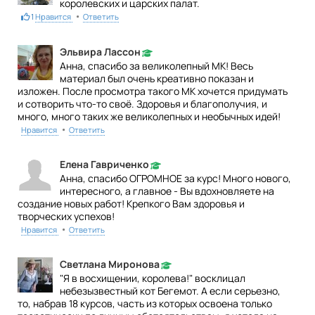
королевских и царских палат.
•
1
Нравится
Ответить
Эльвира Лассон
Анна, спасибо за великолепный МК! Весь
материал был очень креативно показан и
изложен. После просмотра такого МК хочется придумать
и сотворить что-то своё. Здоровья и благополучия, и
много, много таких же великолепных и необычных идей!
•
Нравится
Ответить
Елена Гавриченко
Анна, спасибо ОГРОМНОЕ за курс! Много нового,
интересного, а главное - Вы вдохновляете на
создание новых работ! Крепкого Вам здоровья и
творческих успехов!
•
Нравится
Ответить
Светлана Миронова
"Я в восхищении, королева!" восклицал
небезызвестный кот Бегемот. А если серьезно,
то, набрав 18 курсов, часть из которых освоена только