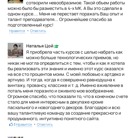
сотворили невообразимое. Такой объем работы
можно было бы разместить в 4-х МК. А Вы это сделали в
одном курсе.... Меня не перестает поражать Ваш опыт и
талант преподавателя... Огромнейшее спасибо за
подготовленный курс!
•
Нравится
Ответить
Наталья Цой
Я приобрела часть курсов с целью набрать как
можно больше технологических приемов, но
никак не могла определиться с тем, чтобы и как я хотела
бы реализовать эти знания и именно этот курс оказался
на все сто процентов моим. С моей любовью к артдеко и
артнуво. И тогда, когда я совершенно равнодушна к
винтажу, провансу, классике и т. д. Именно вживление в
поталь меня поразило и оживило мое воображение.
Огромное спасибо, что показали то, что в конечном счете
стало для меня интересным в декупаже кроме
пасхального и новогоднего декоров. Благодарю и всю
вашу талантливую команду за создание прекрасного и
продуманного, интуитивно понятного сайта.
•
3
Нравится
Ответить