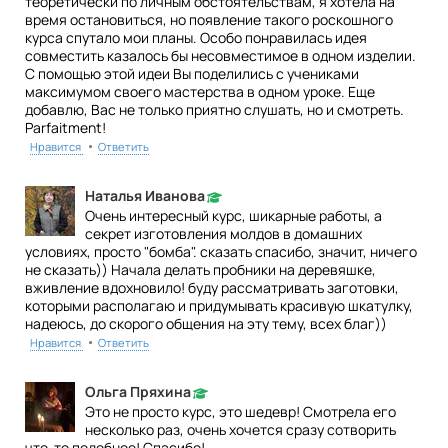
теоретически по личным обстоятельствам, я хотела на
время остановиться, но появление такого роскошного
курса спутало мои планы. Особо понравилась идея
совместить казалось бы несовместимое в одном изделии.
С помощью этой идеи Вы поделились с учениками
максимумом своего мастерства в одном уроке. Еще
добавлю, Вас не только приятно слушать, но и смотреть.
Parfaitment!
•
Нравится
Ответить
Наталья Иванова
Очень интересный курс, шикарные работы, а
секрет изготовления молдов в домашних
условиях, просто "бомба". сказать спасибо, значит, ничего
не сказать)) Начала делать пробники на деревяшке,
вживление вдохновило! буду рассматривать заготовки,
которыми располагаю и придумывать красивую шкатулку,
надеюсь, до скорого общения на эту тему, всех благ))
•
Нравится
Ответить
Ольга Пряхина
Это не просто курс, это шедевр! Смотрела его
несколько раз, очень хочется сразу сотворить
что-то подобное! Спасибо!