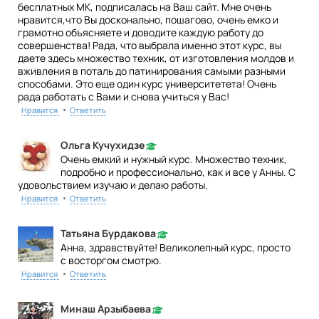
бесплатных МК, подписалась на Ваш сайт. Мне очень
нравится,что Вы досконально, пошагово, очень емко и
грамотно объясняете и доводите каждую работу до
совершенства! Рада, что выбрала именно этот курс, вы
даете здесь множество техник, от изготовления молдов и
вживления в поталь до патинирования самыми разными
способами. Это еще один курс университетета! Очень
рада работать с Вами и снова учиться у Вас!
•
Нравится
Ответить
Ольга Кучухидзе
Очень емкий и нужный курс. Множество техник,
подробно и профессионально, как и все у Анны. С
удовольствием изучаю и делаю работы.
•
Нравится
Ответить
Татьяна Бурдакова
Анна, здравствуйте! Великолепный курс, просто
с восторгом смотрю.
•
Нравится
Ответить
Минаш Арзыбаева