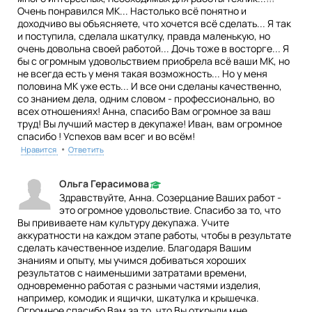
Очень понравился МК... Настолько всё понятно и
доходчиво вы объясняете, что хочется всё сделать... Я так
и поступила, сделала шкатулку, правда маленькую, но
очень довольна своей работой... Дочь тоже в восторге... Я
бы с огромным удовольствием приобрела всё ваши МК, но
не всегда есть у меня такая возможность... Но у меня
половина МК уже есть... И все они сделаны качественно,
со знанием дела, одним словом - профессионально, во
всех отношениях! Анна, спасибо Вам огромное за ваш
труд! Вы лучший мастер в декупаже! Иван, вам огромное
спасибо ! Успехов вам всег и во всём!
•
Нравится
Ответить
Ольга Герасимова
Здравствуйте, Анна. Созерцание Ваших работ -
это огромное удовольствие. Спасибо за то, что
Вы прививаете нам культуру декупажа. Учите
аккуратности на каждом этапе работы, чтобы в результате
сделать качественное изделие. Благодаря Вашим
знаниям и опыту, мы учимся добиваться хороших
результатов с наименьшими затратами времени,
одновременно работая с разными частями изделия,
например, комодик и ящички, шкатулка и крышечка.
Огромное спасибо Вам за то, что Вы открыли мне