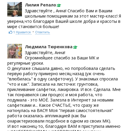
Лилия Репало
Здравствуйте , Анна! Спасибо Вам и Вашим
школьным помощникам за этот мастер-класс! Я
уверена,что благодаря Вашей школе добра и красоты в
мире становится больше!
•
1
Нравится
Ответить
Людмила Тюренкова
Здравствуйте, Анна!
Огромнейшее спасибо за Ваши МК и
регулярные уроки.
О декупаже слышала давно, но попробовала сделать
первую работу примерно месяц назад (уж очень
"влюбилась" в одну салфеточку). У знакомых спросила
"что и как". Записала на листочке: грунтовка,
приклеивание салфетки, лакировка. И все. Сделала. Мне
так понравился сам процесс и моя работа, что
подумала - это МОЁ. Залезла в Интернет за новымм
салфетками и... Какое СЧАСТЬЕ, что сразу же
наткнулась на ВАС!!! Моя "первая самостоятельная"
работа оказалась аппликацией (как Вы
охарактеризовали подобное в одном из своих МК).
И вот наконец-то, благодаря ВАМ я приступила именно