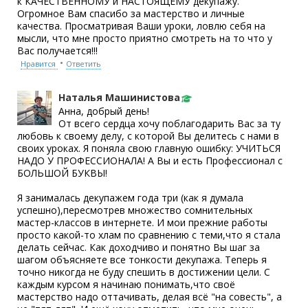
к КАЧЕСТВЕННОМУ и НАСТОЯЩЕМУ декупажу.
Огромное Вам спасибо за мастерство и личные
качества. Просматривая Ваши уроки, ловлю себя на
мысли, что мне просто приятно смотреть на то что у
Вас получается!!!
•
Нравится
Ответить
Наталья Машинистова
Анна, добрый день!
От всего сердца хочу поблагодарить Вас за ту
любовь к своему делу, с которой Вы делитесь с нами в
своих уроках. Я поняла свою главную ошибку: УЧИТЬСЯ
НАДО У ПРОФЕССИОНАЛА! А Вы и есть Профессионал с
БОЛЬШОЙ БУКВЫ!
Я занималась декупажем года три (как я думала
успешно),пересмотрев множество сомнительных
мастер-классов в интернете. И мои прежние работы
просто какой-то хлам по сравнению с теми,что я стала
делать сейчас. Как доходчиво и понятно Вы шаг за
шагом объясняете все тонкости декупажа. Теперь я
точно никогда не буду спешить в достижении цели. С
каждым курсом я начинаю понимать,что своё
мастерство надо оттачивать, делая всё "на совесть", а