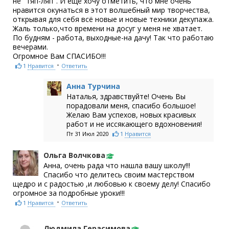
не "тяп-ляп". И ещё хочу отметить, что мне очень
нравится окунаться в этот волшебный мир творчества,
открывая для себя всё новые и новые техники декупажа.
Жаль только,что времени на досуг у меня не хватает.
По будням - работа, выходные-на дачу! Так что работаю
вечерами.
Огромное Вам СПАСИБО!!!
•
1
Нравится
Ответить
Анна Турчина
Наталья, здравствуйте! Очень Вы
порадовали меня, спасибо большое!
Желаю Вам успехов, новых красивых
работ и не иссякающего вдохновения!
Пт 31 Июл 2020
1
Нравится
Ольга Волчкова
Анна, очень рада что нашла вашу школу!!!
Спасибо что делитесь своим мастерством
щедро и с радостью ,и любовью к своему делу! Спасибо
огромное за подробные уроки!!!
•
1
Нравится
Ответить
Людмила Герасимова